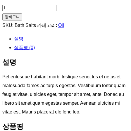
Signature
Blend
장바구니
Bath
SKU:
Bath Salts
카테고리:
Oil
Salts
설명
수
상품평 (0)
량
설명
Pellentesque habitant morbi tristique senectus et netus et
malesuada fames ac turpis egestas. Vestibulum tortor quam,
feugiat vitae, ultricies eget, tempor sit amet, ante. Donec eu
libero sit amet quam egestas semper. Aenean ultricies mi
vitae est. Mauris placerat eleifend leo.
상품평