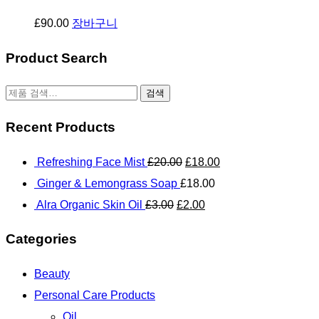
£
90.00
장바구니
Product Search
검
검색
색:
Recent Products
Refreshing Face Mist
£
20.00
£
18.00
Ginger & Lemongrass Soap
£
18.00
Alra Organic Skin Oil
£
3.00
£
2.00
Categories
Beauty
Personal Care Products
Oil