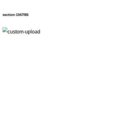
section-1047f85
브레인
(피스)
브이엘
(작은 얼굴)
림프
(림프•면역)