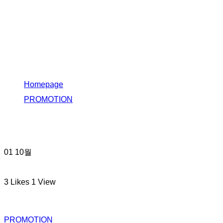
10-11월 프로모션 ‘제2
의 심장’ 종아리 집중
관리 프로그램 레그하
트 케어
Homepage
PROMOTION
10-11월 프로모션 '제2의 심장' 종아리 집중 관리 프로그
램 레그하트 케어
01
10월
3
Likes
1
View
PROMOTION